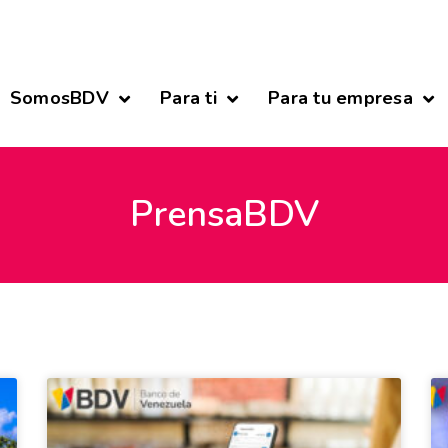
SomosBDV
Para ti
Para tu empresa
PrensaBDV