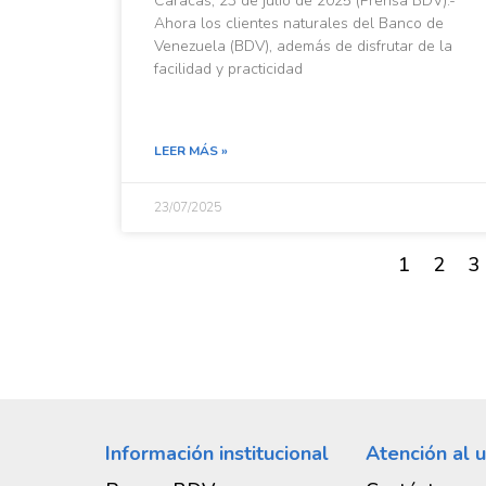
Caracas, 23 de julio de 2025 (Prensa BDV).-
Ahora los clientes naturales del Banco de
Venezuela (BDV), además de disfrutar de la
facilidad y practicidad
LEER MÁS »
23/07/2025
1
2
3
Información institucional
Atención al u