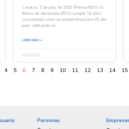
Caracas, 3 de julio de 2025 (Prensa BDV).-El
Banco de Venezuela (BDV) cumple 16 años
consolidado como la entidad financiera #1 del
país, ratificando la
LEER MÁS »
03/07/2025
4
5
6
7
8
9
10
11
12
13
14
15
suario
Personas
Empresa