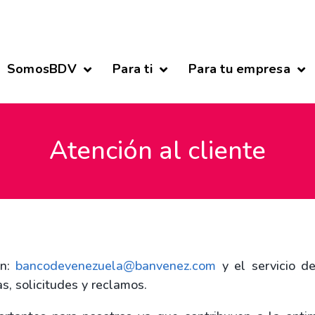
SomosBDV
Para ti
Para tu empresa
Atención al cliente
ón:
bancodevenezuela@banvenez.com
y el servicio d
, solicitudes y reclamos.