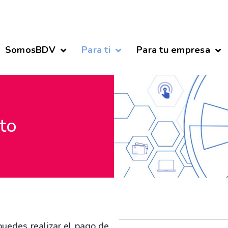
SomosBDV
Para ti
Para tu empresa
ito
puedes realizar el pago de