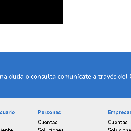
Con el menú rápido
agencias a nivel nac
Realiza pago de ser
Públicos, impuestos
Te permite personal
Puedes crear acceso
Está disponible par
Pagos sin contacto 
guna duda o consulta comunícate a través de
suario
Personas
Empresa
Cuentas
Cuentas
liente
Soluciones
Solucion