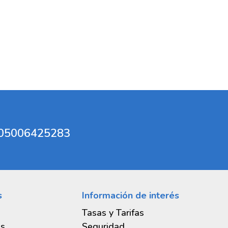
 consultas de saldo y puedes ubicar nuestras
ional
vicios: telefonía prepago y pospago, Servicios
 e hidrológicas
izar el tema de la aplicación
s directos para tus pagos frecuentes
a dispositivos Android 8.0 o superior
con tecnología NFC
l 05006425283
s
Información de interés
Tasas y Tarifas
es
Seguridad