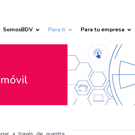
SomosBDV
Para ti
Para tu empresa
 móvil
ugar a través de nuestra