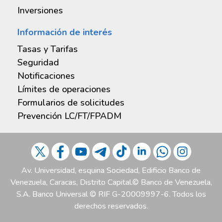
Botón de pagoBDV
Cuentaglobal remunerada
Tarjeta Internacional
Inversiones
Pago a proveedoresBDV
Crediempresarial
Operaciones Cambiarias
Ami Ven
Profesionales
Puntos de venta
Título de cobertura
Tarjeta Mastercard Debit
Información de interés
Tarjetaclave prepagada
Microcrédito
Liberación de Hipoteca
Operaciones cambiarias
BiopagoBDV
Tasas y Tarifas
Fideicomiso
Tarjeta de alimentación Venezuela
Crédito Agropecuario
Aliados comerciales
Seguridad
Aliados comerciales
Tasas
PagomóvilBDV comercio
Notificaciones
Credisocial Productivo
Clavetelefónica personal
Límites de operaciones
Tarifas
Domiciliación de pagosBDV
Formularios de solicitudes
Recaudación integralBDV
Prevención LC/FT/FPADM
Av. Universidad, esquina Sociedad, Edificio Banco de
Venezuela, Caracas, Distrito Capital.© Banco de Venezuela,
S.A. Banco Universal © RIF G-20009997-6. Todos los
derechos reservados.