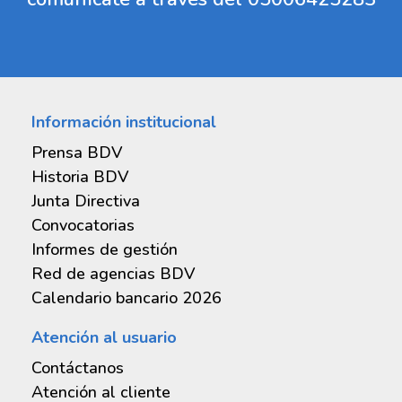
cuenta
Configura tu cuenta en divisas como cuenta
respaldo en la opción Divisas >
Configuraciones, selecciona tu operación y
activa el pago por punto
de
Información institucional
venta/BiopagoBDV/PagomóvilBDV
Prensa BDV
Historia BDV
Junta Directiva
Convocatorias
Informes de gestión
Red de agencias BDV
Balances de publicación
Calendario bancario 2026
Informe de la Junta Directiva
Atención al usuario
Estados financieros auditados
Contáctanos
Atención al cliente