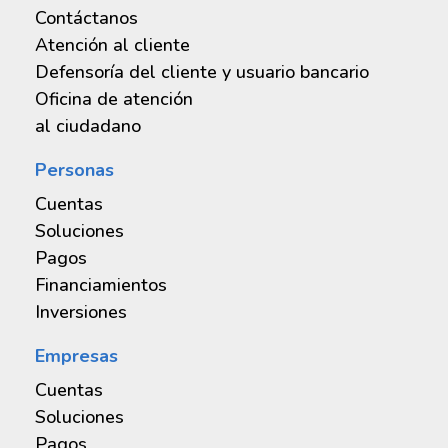
Estados financieros auditados
Contáctanos
Atención al cliente
Informe de los comisarios
Defensoría del cliente y usuario bancario
Oficina de atención
Propuesta de dividendos
al ciudadano
Personas
Cuentas
Soluciones
MicuentadigitalBDV
Pagos
Hub BDV Innova
Financiamientos
Cuenta en divisas
BiopagoBDV
Inversiones
BDVApp
CredimujerBDV
Cuentaclave digital
PagomóvilBDV
Título de cobertura
Empresas
Ami Ven
Crédito Agropecuario
Ahorroclave digital
Puntos de venta
Cuentas
BDVenlínea personas
CrediEmprendeBDV
Soluciones
Cuenta global
Tarjeta de débito
Pagos
MisdatosBDV