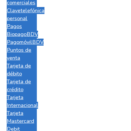
comerciales
Clavetelefónica
personal
Pagos
BiopagoBDV
PagomóvilBDV
Puntos de
venta
Tarjeta de
débito
Tarjeta de
crédito
Tarjeta
Internacional
Tarjeta
Mastercard
Debit