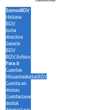
SomosBDV
Historia
BDV
Junta
directiva
Galería
BDV
BDV Enfoco
Para ti
Cuentas
MicuentadigitalBDV
Cuenta en
divisas
Cuentaclave
digital
Ahorroclave