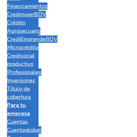
Financiamientos
CredimujerBDV
Crédito
Agropecuario
CrediEmprendeBDV
Microcrédito
Credisocial
productivo
Profesionales
Inversiones
Título de
cobertura
Para tu
empresa
Cuentas
Cuentaglobal