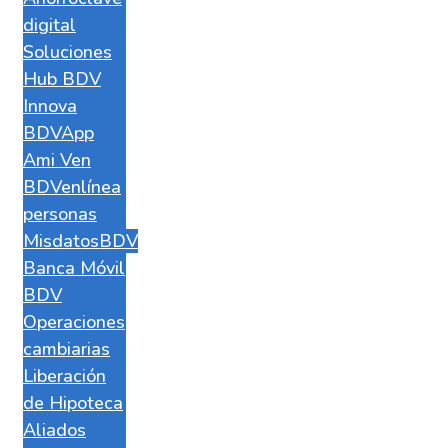
digital
Soluciones
Hub BDV
Innova
BDVApp
Ami Ven
BDVenlínea
personas
MisdatosBDV
Banca Móvil
BDV
Operaciones
cambiarias
Liberación
de Hipoteca
Aliados