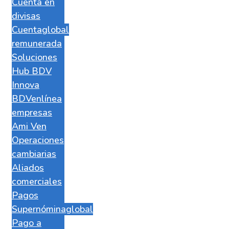
Cuenta en
divisas
Cuentaglobal
remunerada
Soluciones
Hub BDV
Innova
BDVenlínea
empresas
Ami Ven
Operaciones
cambiarias
Aliados
comerciales
Pagos
Supernóminaglobal
Pago a