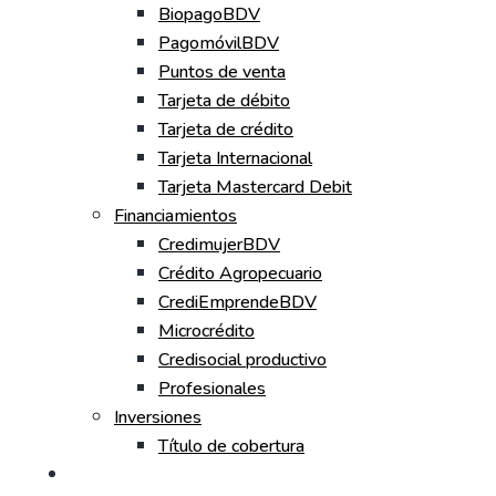
BiopagoBDV
PagomóvilBDV
Puntos de venta
Tarjeta de débito
Tarjeta de crédito
Tarjeta Internacional
Tarjeta Mastercard Debit
Financiamientos
CredimujerBDV
Crédito Agropecuario
CrediEmprendeBDV
Microcrédito
Credisocial productivo
Profesionales
Inversiones
Título de cobertura