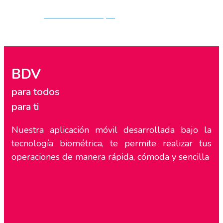
DESCARGALA AQUÍ
BDV
p
a
r
a
t
o
d
o
s
p
a
r
a
t
i
Nuestra aplicación móvil desarrollada bajo la
tecnología biométrica, te permite realizar tus
operaciones de manera rápida, cómoda y sencilla